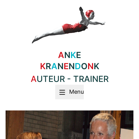
A
N
K
E
K
R
A
N
E
N
D
O
N
K
AUTEUR - TRAINER
Menu