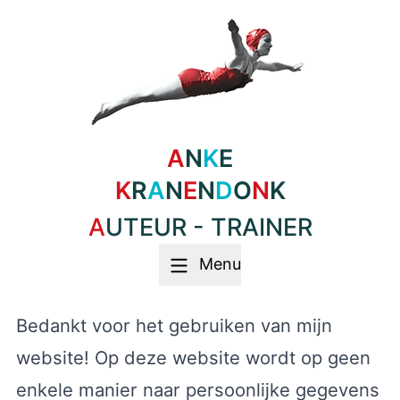
A
N
K
E
K
R
A
N
E
N
D
O
N
K
AUTEUR - TRAINER
Menu
Bedankt voor het gebruiken van mijn
website! Op deze website wordt op geen
enkele manier naar persoonlijke gegevens